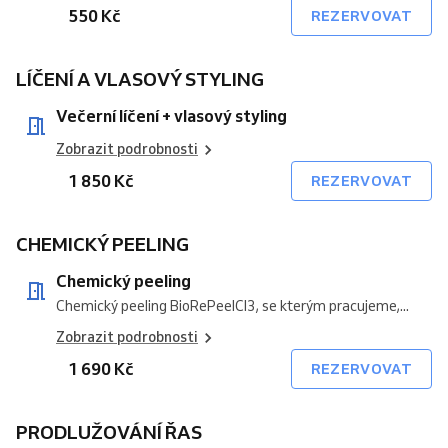
550 Kč
REZERVOVAT
LÍČENÍ A VLASOVÝ STYLING
Večerní líčení + vlasový styling
Zobrazit podrobnosti
1 850 Kč
REZERVOVAT
CHEMICKÝ PEELING
Chemický peeling
Chemický peeling BioRePeelCl3, se kterým pracujeme,...
Zobrazit podrobnosti
1 690 Kč
REZERVOVAT
PRODLUŽOVÁNÍ ŘAS