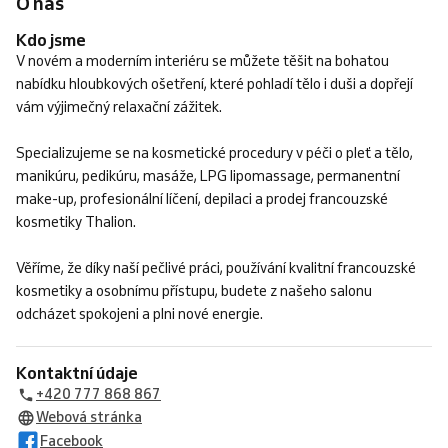
O nás
Kdo jsme
V novém a moderním interiéru se můžete těšit na bohatou
nabídku hloubkových ošetření, které pohladí tělo i duši a dopřejí
vám výjimečný relaxační zážitek.
Specializujeme se na kosmetické procedury v péči o pleť a tělo,
manikúru, pedikúru, masáže, LPG lipomassage, permanentní
make-up, profesionální líčení, depilaci a prodej francouzské
kosmetiky Thalion.
Věříme, že díky naší pečlivé práci, používání kvalitní francouzské
kosmetiky a osobnímu přístupu, budete z našeho salonu
odcházet spokojeni a plni nové energie.
Kontaktní údaje
+420 777 868 867
Webová stránka
Facebook