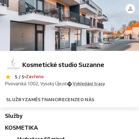
Laura
Zuzana
Vendy
60
zad
líčení
peeling
na
-
Skalníková
Peňová
Barešová
minut
a
+
řasu
1
šíje
vlasový
-
ošetření
50
styling
nové
obličeje
minut
Kosmetické studio Suzanne
Zavřeno
5 / 5
Pivovarská 1002, Vysoký Újezd
Vyhledání trasy
SLUŽBY
ZAMĚSTNANCI
RECENZE
O NÁS
Služby
KOSMETIKA
Hydratace 60 minut